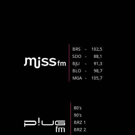
BRS
- 102,5
SDO
- 88,1
BJU
- 91,3
BLO
- 98,7
MGA
- 105,7
80's
90's
BRZ 1
BRZ 2