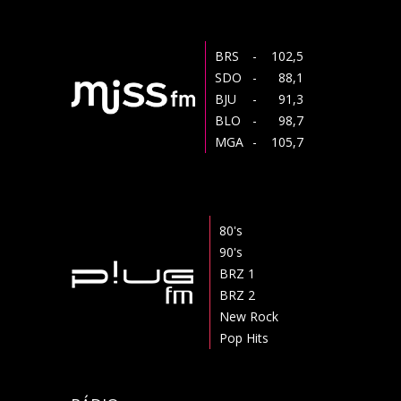
BRS
- 102,5
SDO
- 88,1
BJU
- 91,3
BLO
- 98,7
MGA
- 105,7
80's
90's
BRZ 1
BRZ 2
New Rock
Pop Hits