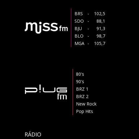
BRS
- 102,5
SDO
- 88,1
BJU
- 91,3
BLO
- 98,7
MGA
- 105,7
80's
90's
BRZ 1
BRZ 2
New Rock
Pop Hits
RÁDIO