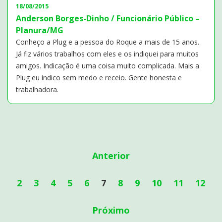
18/08/2015
Anderson Borges-Dinho / Funcionário Público –
Planura/MG
Conheço a Plug e a pessoa do Roque a mais de 15 anos.
Já fiz vários trabalhos com eles e os indiquei para muitos
amigos. Indicação é uma coisa muito complicada. Mais a
Plug eu indico sem medo e receio. Gente honesta e
trabalhadora.
Anterior
2
3
4
5
6
7
8
9
10
11
12
Próximo