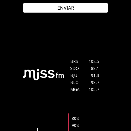
ENVIAR
BRS
- 102,5
SDO
- 88,1
BJU
- 91,3
BLO
- 98,7
MGA
- 105,7
80's
90's