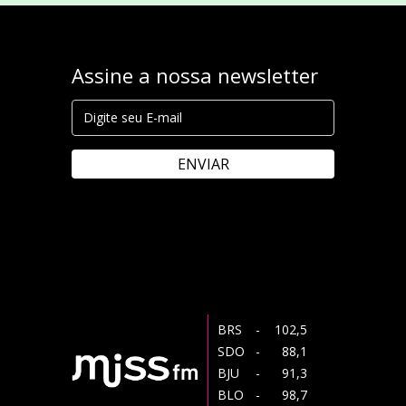
Assine a nossa newsletter
ENVIAR
BRS
- 102,5
SDO
- 88,1
BJU
- 91,3
BLO
- 98,7