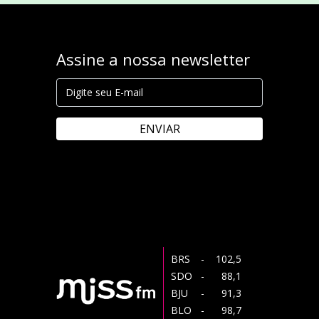
Assine a nossa newsletter
ENVIAR
BRS
- 102,5
SDO
- 88,1
BJU
- 91,3
BLO
- 98,7