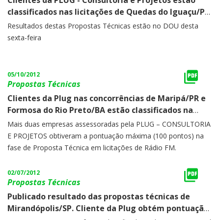
Clientes da PLUG - Consultoria e Projetos estão
classificados nas licitações de Quedas do Iguaçu/PR
e Barão de Cotegipe/RS
Resultados destas Propostas Técnicas estão no DOU desta
sexta-feira
05/10/2012
Propostas Técnicas
Clientes da Plug nas concorrências de Maripá/PR e
Formosa do Rio Preto/BA estão classificados na
proposta técnica. Ao todo, são publicadas PT de 12
Mais duas empresas assessoradas pela PLUG – CONSULTORIA
licitações
E PROJETOS obtiveram a pontuação máxima (100 pontos) na
fase de Proposta Técnica em licitações de Rádio FM.
02/07/2012
Propostas Técnicas
Publicado resultado das propostas técnicas de
Mirandópolis/SP. Cliente da Plug obtém pontuação