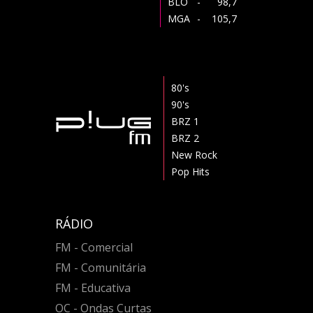
BLO
- 98,7
MGA
- 105,7
80's
90's
BRZ 1
BRZ 2
New Rock
Pop Hits
RÁDIO
FM - Comercial
FM - Comunitária
FM - Educativa
OC - Ondas Curtas