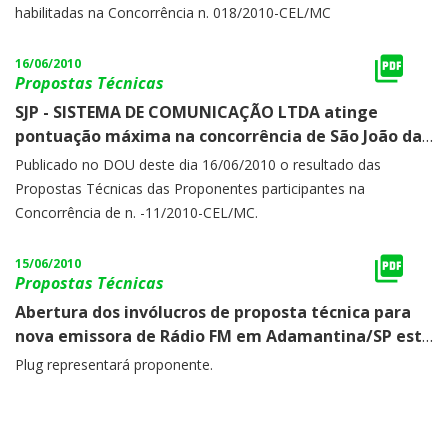
habilitadas na Concorrência n. 018/2010-CEL/MC
16/06/2010
Propostas Técnicas
SJP - SISTEMA DE COMUNICAÇÃO LTDA atinge
pontuação máxima na concorrência de São João da
Barra/RJ. Proponente está sendo assessorada pela
Publicado no DOU deste dia 16/06/2010 o resultado das
PLUG.
Propostas Técnicas das Proponentes participantes na
Concorrência de n. -11/2010-CEL/MC.
15/06/2010
Propostas Técnicas
Abertura dos invólucros de proposta técnica para
nova emissora de Rádio FM em Adamantina/SP está
marcada para o dia 21/06/2010.
Plug representará proponente.