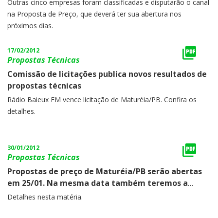
máxima.
Outras cinco empresas foram classificadas e disputarão o canal
na Proposta de Preço, que deverá ter sua abertura nos
próximos dias.
17/02/2012
Propostas Técnicas
Comissão de licitações publica novos resultados de
propostas técnicas
Rádio Baieux FM vence licitação de Maturéia/PB. Confira os
detalhes.
30/01/2012
Propostas Técnicas
Propostas de preço de Maturéia/PB serão abertas
em 25/01. Na mesma data também teremos a
abertura das propostas técnicas de outras cinco
Detalhes nesta matéria.
concorrências