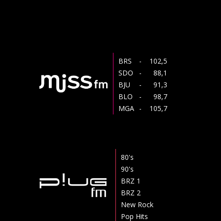
BRS
- 102,5
SDO
- 88,1
BJU
- 91,3
BLO
- 98,7
MGA
- 105,7
80's
90's
BRZ 1
BRZ 2
New Rock
Pop Hits