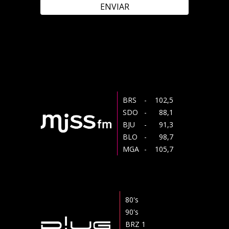
ENVIAR
BRS
- 102,5
SDO
- 88,1
BJU
- 91,3
BLO
- 98,7
MGA
- 105,7
80's
90's
BRZ 1