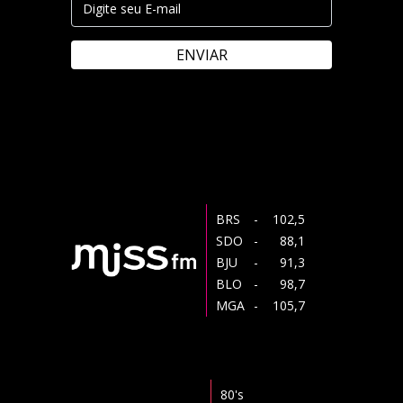
ENVIAR
BRS
- 102,5
SDO
- 88,1
BJU
- 91,3
BLO
- 98,7
MGA
- 105,7
80's