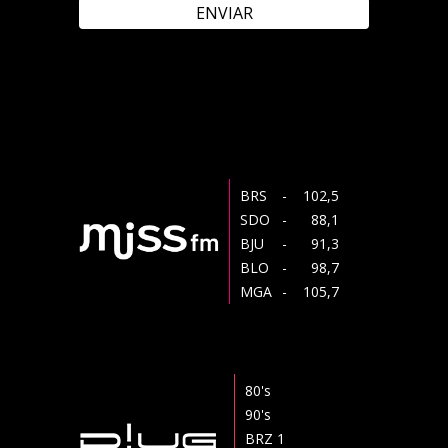
ENVIAR
BRS
- 102,5
SDO
- 88,1
BJU
- 91,3
BLO
- 98,7
MGA
- 105,7
80's
90's
BRZ 1