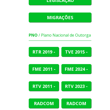
LEGISLAÇÃO
MIGRAÇÕES
PNO
/ Plano Nacional de Outorga
RTR
2019 -
TVE
2015 -
2021
2019
FME
2011 -
FME
2024 -
2019
2026
RTV
2011 -
RTV
2023 -
2012
2025
RADCOM
RADCOM