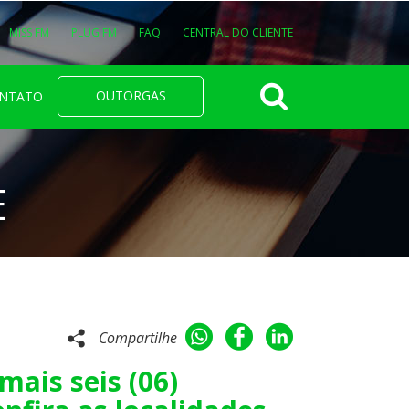
MISS FM
PLUG FM
FAQ
CENTRAL DO CLIENTE
OUTORGAS
NTATO
E
Compartilhe
ais seis (06)