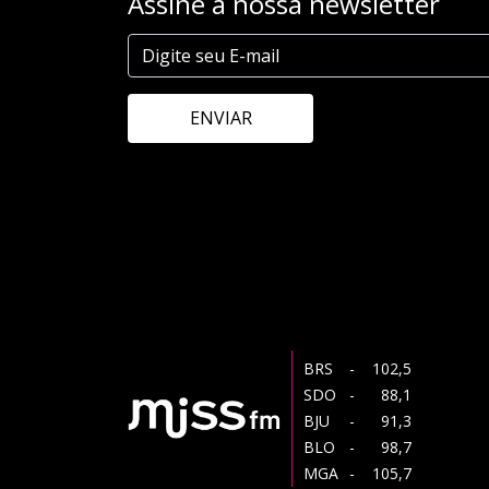
Assine a nossa newsletter
ENVIAR
BRS
- 102,5
SDO
- 88,1
BJU
- 91,3
BLO
- 98,7
MGA
- 105,7