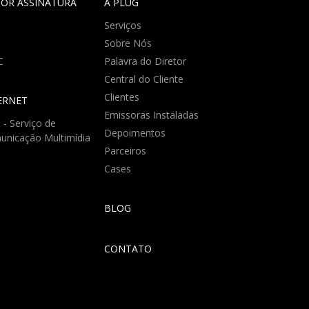
POR ASSINATURA
A PLUG
H
Serviços
Sobre Nós
C
Palavra do Diretor
Central do Cliente
Clientes
ERNET
Emissoras Instaladas
- Serviço de
Depoimentos
unicação Multimídia
Parceiros
Cases
BLOG
CONTATO