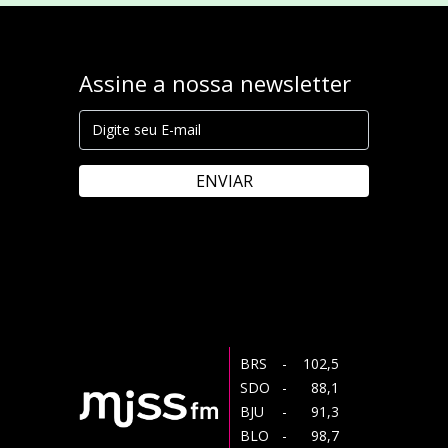
Assine a nossa newsletter
ENVIAR
BRS
- 102,5
SDO
- 88,1
BJU
- 91,3
BLO
- 98,7