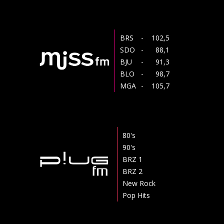
BRS
- 102,5
SDO
- 88,1
BJU
- 91,3
BLO
- 98,7
MGA
- 105,7
80's
90's
BRZ 1
BRZ 2
New Rock
Pop Hits