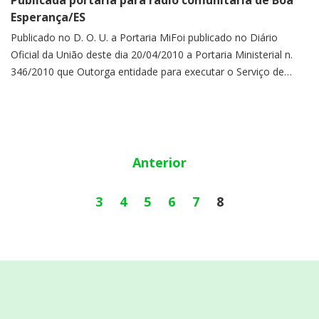
Publicada portaria para rádio comunitária de Boa
Esperança/ES
Publicado no D. O. U. a Portaria MiFoi publicado no Diário
Oficial da União deste dia 20/04/2010 a Portaria Ministerial n.
346/2010 que Outorga entidade para executar o Serviço de
Radiodifusão Comunitária na localidade de Boa Esperança/ES.
Anterior
3
4
5
6
7
8