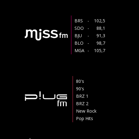
BRS
- 102,5
SDO
- 88,1
BJU
- 91,3
BLO
- 98,7
MGA
- 105,7
80's
90's
BRZ 1
BRZ 2
New Rock
Pop Hits