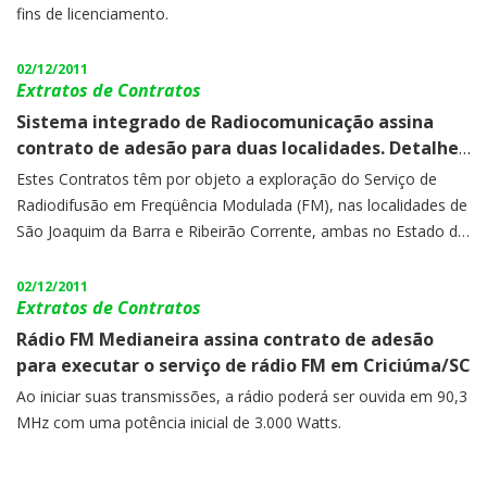
fins de licenciamento.
02/12/2011
Extratos de Contratos
Sistema integrado de Radiocomunicação assina
contrato de adesão para duas localidades. Detalhes
nesta matéria!
Estes Contratos têm por objeto a exploração do Serviço de
Radiodifusão em Freqüência Modulada (FM), nas localidades de
São Joaquim da Barra e Ribeirão Corrente, ambas no Estado de
São Paulo.
02/12/2011
Extratos de Contratos
Rádio FM Medianeira assina contrato de adesão
para executar o serviço de rádio FM em Criciúma/SC
Ao iniciar suas transmissões, a rádio poderá ser ouvida em 90,3
MHz com uma potência inicial de 3.000 Watts.