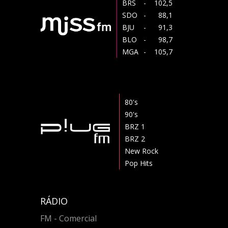
BRS
- 102,5
SDO
- 88,1
BJU
- 91,3
BLO
- 98,7
MGA
- 105,7
80's
90's
BRZ 1
BRZ 2
New Rock
Pop Hits
RÁDIO
FM - Comercial