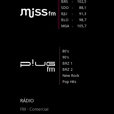
BRS
- 102,5
SDO
- 88,1
BJU
- 91,3
BLO
- 98,7
MGA
- 105,7
80's
90's
BRZ 1
BRZ 2
New Rock
Pop Hits
RÁDIO
FM - Comercial